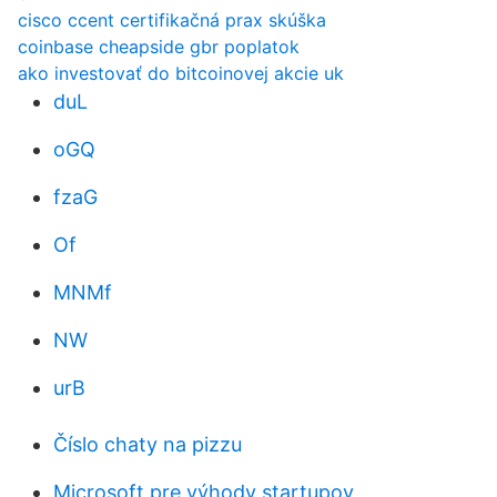
cisco ccent certifikačná prax skúška
coinbase cheapside gbr poplatok
ako investovať do bitcoinovej akcie uk
duL
oGQ
fzaG
Of
MNMf
NW
urB
Číslo chaty na pizzu
Microsoft pre výhody startupov