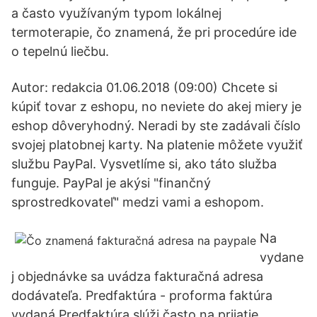
a často využívaným typom lokálnej
termoterapie, čo znamená, že pri procedúre ide
o tepelnú liečbu.
Autor: redakcia 01.06.2018 (09:00) Chcete si
kúpiť tovar z eshopu, no neviete do akej miery je
eshop dôveryhodný. Neradi by ste zadávali číslo
svojej platobnej karty. Na platenie môžete využiť
službu PayPal. Vysvetlíme si, ako táto služba
funguje. PayPal je akýsi "finančný
sprostredkovateľ" medzi vami a eshopom.
Na
vydane
j objednávke sa uvádza fakturačná adresa
dodávateľa. Predfaktúra - proforma faktúra
vydaná Predfaktúra slúži často na prijatie