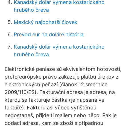
Kanadský dolár výmena kostarického
hrubého čreva
Mexický najbohatší človek
Prevod eur na doláre história
Kanadský dolár výmena kostarického
hrubého čreva
Elektronické peniaze sú ekvivalentom hotovosti,
preto európske právo zakazuje platbu úrokov z
elektronických peňazí (článok 12 smernice
2009/110/ES). Fakturační adresa je adresa, na
kterou se fakturuje částka (je napsaná ve
faktuře). Fakturu asi vůbec vytištěnou
nedostaneš, přijde ti mailem nebo něco. Pak je
dodací adresa, kam se zboží s případnou