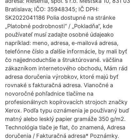
adresa: Riešenia, spol. s r.o. Mestská 10, 831 03
Bratislava; IČO: 35948345; IČ DPH:
SK2022041186 Polia dostupné na stránke
„Platobné podrobnosti“ / „Pokladňa“, kde
používateľ musí zadajte osobné údajeako
napríklad: meno, adresa, e-mailová adresa,
telefónne číslo a ďalšie informácie, by mali byť
čo najjednoduchšie a štruktúrované. väčšina
zákazníkom internetového obchodu, Mám rád
adresa doručenia výrobkov, ktoré majú byť
rovnaké s fakturačná adresa. Vianočné a
novoročné pohľadnice tlačíme na
profesionálnych kopírovacích strojoch značky
Xerox. Podľa typu oznámenia je používaný buď
matný alebo lesklý papier gramáže 350 g/m2.
Technológia tlače je flat, čo znamená, Adresa
doručenia / Fakturačná adresa* Poznámky.